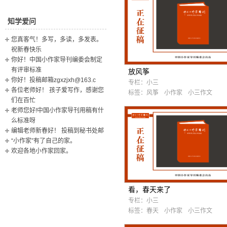
知学爱问
您真客气！多写，多读，多发表。
祝新春快乐
你好！中国小作家导刊编委会制定
有评审标准
放风筝
你好！投稿邮箱zgxzjxh@163.c
专栏：
小三
各位老师好！ 孩子爱写作，感谢您
标签：
风筝
小作家
小三作文
们在百忙
老师您好!中国小作家导刊用稿有什
么标准呀
编辑老师新春好！ 投稿到秘书处邮
“小作家”有了自己的家。
欢迎各地小作家回家。
看，春天来了
专栏：
小三
标签：
春天
小作家
小三作文