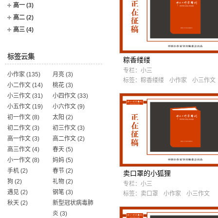
高一
(3)
高二
(2)
高三
(4)
标签云集
粽香缕缕
专栏：
小三
小作家
(135)
月亮
(3)
标签：
粽香缕缕
小作家
小三作文
小二作文
(14)
桃花
(3)
小三作文
(31)
小四作文
(33)
小五作文
(19)
小六作文
(9)
初一作文
(8)
太阳
(2)
初二作文
(3)
初三作文
(3)
高一作文
(3)
高二作文
(2)
高三作文
(4)
春天
(5)
小一作文
(8)
妈妈
(5)
手机
(2)
春节
(2)
卖口罩的小狐狸
狗
(2)
礼物
(2)
专栏：
小三
遇见
(2)
钢笔
(3)
标签：
卖口罩
小作家
小三作文
秋天
(2)
新型冠状病毒肺
炎
(3)