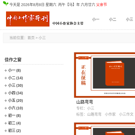
今天是
2026年8月8日
星期六
丙午【马】年 六月廿六
父亲节
小一
小二
小三
当前位置：
首页
> 小三
佳作之窗
小一
(8)
小二
(14)
小三
(30)
小四
(34)
小五
(20)
山路弯弯
小六
(10)
专栏：
小三
标签：
山路弯弯
小作家
小三作文
初一
(8)
初二
(4)
初三
(2)