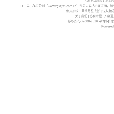
Auto Publisher
○
上次没有文
+++中国小作家导刊（www.zgxzjxh.com.cn）部分内容选自
会员热线：因线路整改暂时无法接通，请
关于我们
|
协会章程
|
入会通
版权所有©2008-2026 中国小作
Powered