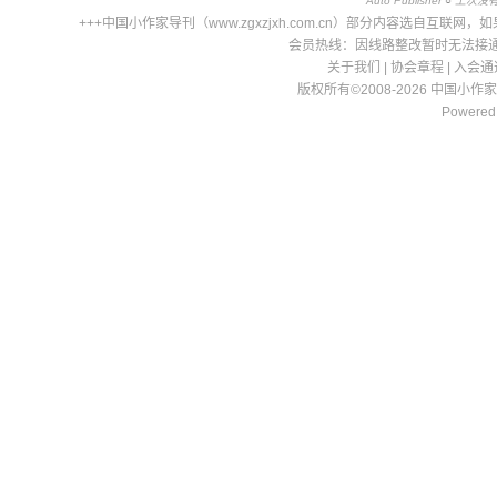
Auto Publisher
○
上次没有文章
+++中国小作家导刊（www.zgxzjxh.com.cn）部分内容选自
会员热线：因线路整改暂时无法接通，请
关于我们
|
协会章程
|
入会通
版权所有©2008-2026 中国小作
Powered