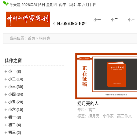
今天是
2026年8月6日
星期四
丙午【马】年 六月廿四
小一
小二
小三
当前位置：
首页
> 捞月亮
佳作之窗
小一
(8)
小二
(14)
小三
(30)
小四
(34)
小五
(20)
捞月亮的人
小六
(10)
专栏：
高三
标签：
捞月亮
小作家
高三作文
初一
(8)
初二
(4)
初三
(2)